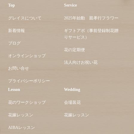
Top
Service
グレイスについて
2025年始動 親孝行フラワー
新着情報
ギフトアポ（事前登録制花贈
りサービス）
ブログ
花の定期便
オンラインショップ
法人向けお祝い花
お問い合せ
プライバシーポリシー
Lesson
Wedding
花のワークショップ
会場装花
花嫁レッスン
花嫁レッスン
AIBAレッスン