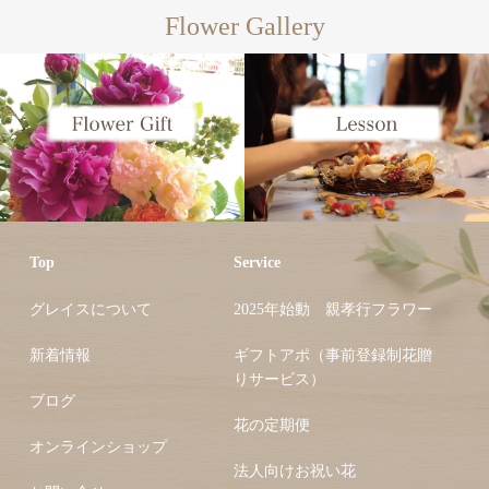
Flower Gallery
Top
Service
グレイスについて
2025年始動 親孝行フラワー
新着情報
ギフトアポ（事前登録制花贈
りサービス）
ブログ
花の定期便
オンラインショップ
法人向けお祝い花