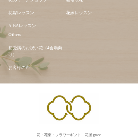
花嫁レッスン
花嫁レッスン
AIBAレッスン
Others
初受講のお祝い花（4会場向
け）
お客様の声
花・花束・フラワーギフト 花屋 grace.