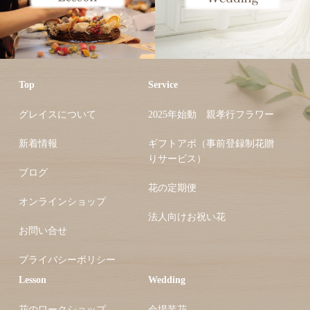
Top
Service
グレイスについて
2025年始動 親孝行フラワー
新着情報
ギフトアポ（事前登録制花贈
りサービス）
ブログ
花の定期便
オンラインショップ
法人向けお祝い花
お問い合せ
プライバシーポリシー
Lesson
Wedding
花のワークショップ
会場装花